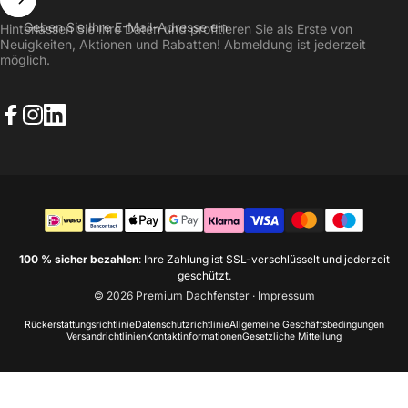
Geben Sie Ihre E-Mail-Adresse ein
Hinterlassen Sie Ihre Daten und profitieren Sie als Erste von
Neuigkeiten, Aktionen und Rabatten! Abmeldung ist jederzeit
möglich.
Facebook
Instagram
LinkedIn
100 % sicher bezahlen
: Ihre Zahlung ist SSL-verschlüsselt und jederzeit
geschützt.
© 2026 Premium Dachfenster
·
Impressum
Rückerstattungsrichtlinie
Datenschutzrichtlinie
Allgemeine Geschäftsbedingungen
Versandrichtlinien
Kontaktinformationen
Gesetzliche Mitteilung