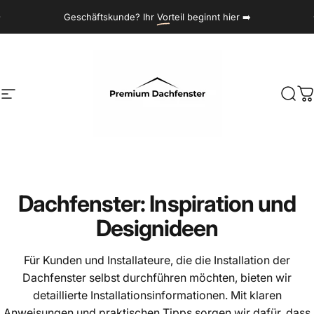
Gehe zu Inhalt
Diashow pausieren
Geschäftskunde? Ihr
Vorteil
beginnt hier ➡️
Seitenavigation
Premium Dachfenstern
Such
W
Dachfenster:
Inspiration
und
Designideen
Für Kunden und Installateure, die die Installation der
Dachfenster selbst durchführen möchten, bieten wir
detaillierte Installationsinformationen. Mit klaren
Anweisungen und praktischen Tipps sorgen wir dafür, dass