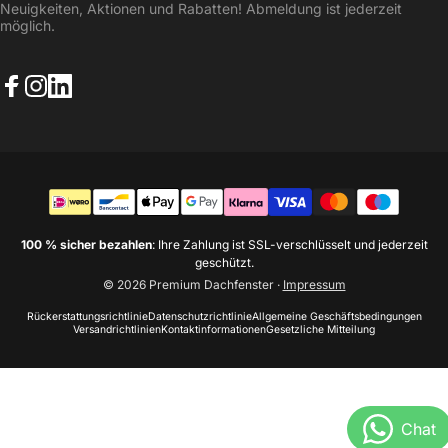
Neuigkeiten, Aktionen und Rabatten! Abmeldung ist jederzeit
möglich.
Facebook
Instagram
LinkedIn
100 % sicher bezahlen
: Ihre Zahlung ist SSL-verschlüsselt und jederzeit
geschützt.
© 2026 Premium Dachfenster
·
Impressum
Rückerstattungsrichtlinie
Datenschutzrichtlinie
Allgemeine Geschäftsbedingungen
Versandrichtlinien
Kontaktinformationen
Gesetzliche Mitteilung