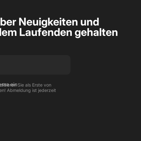
ber Neuigkeiten und
dem Laufenden gehalten
esse ein
fitieren Sie als Erste von
en! Abmeldung ist jederzeit