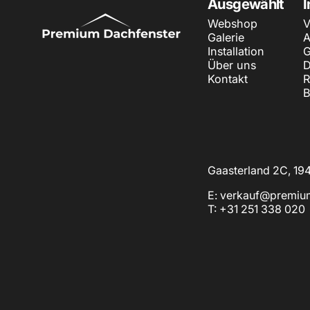
Premium Dachfenstern
Ausgewählt
I
Webshop
V
Galerie
A
Installation
G
Über uns
D
Kontakt
R
B
Gaasterland 2C, 19
E: verkauf@premiu
T: +31 251 338 020