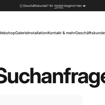
Diashow pausieren
Geschäftskunde? Ihr
Vorteil
beginnt hier ➡️
Rufen Sie uns an unter:
+31 251 338 020
Webshop
Galerie
Installation
Kontakt & mehr
Geschäftskunde
Webshop
Galerie
Installation
Kontakt & mehr
Geschäftskunde?
Suchanfrag