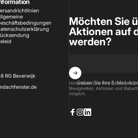
nformation
ersandrichtlinien
llgemeine
Möchten Sie ü
eschäftsbedingungen
Aktionen auf 
atenschutzerklärung
ücksendung
werden?
eleid
48 RG Beverwijk
Geben Sie Ihre E-Mail-Adr
Hinterlassen Sie Ihre Daten und pro
mdachfenster.de
Neuigkeiten, Aktionen und Rabatt
möglich.
Facebook
Instagram
LinkedIn