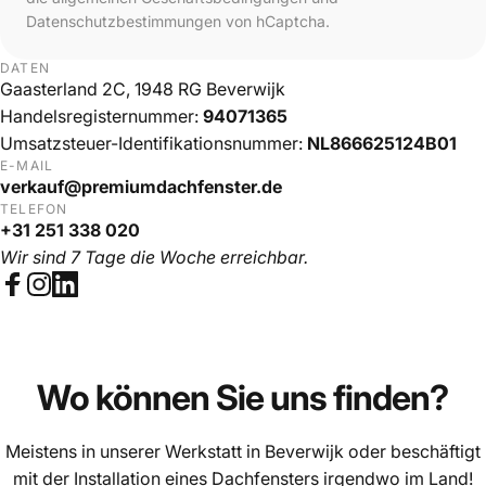
Datenschutzbestimmungen
von hCaptcha.
DATEN
Gaasterland 2C, 1948 RG Beverwijk
Handelsregisternummer:
94071365
Umsatzsteuer-Identifikationsnummer:
NL866625124B01
E-MAIL
verkauf@premiumdachfenster.de
TELEFON
+31 251 338 020
Wir sind 7 Tage die Woche erreichbar.
Facebook
Instagram
LinkedIn
Wo
können
Sie
uns
finden?
Meistens in unserer Werkstatt in Beverwijk oder beschäftigt
mit der Installation eines Dachfensters irgendwo im Land!