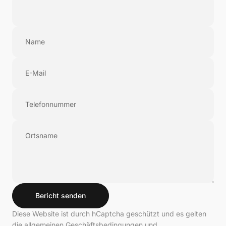
Name
E-Mail
Telefonnummer
Ortsname
Bericht senden
Bericht senden
Bericht
Diese Website ist durch hCaptcha geschützt und es gelten
die
allgemeinen Geschäftsbedingungen
und