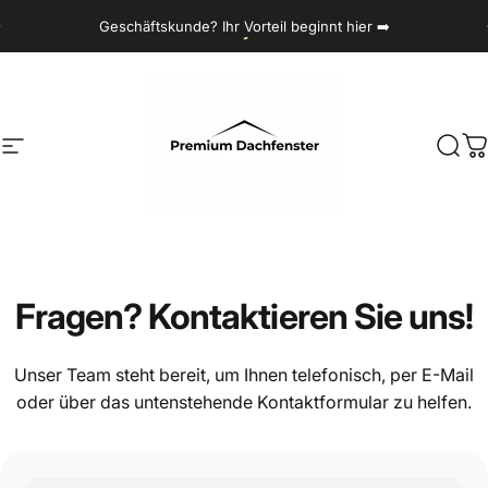
Gehe zu Inhalt
Diashow pausieren
Geschäftskunde? Ihr
Vorteil
beginnt hier ➡️
Seitenavigation
Premium Dachfenstern
Such
W
Fragen?
Kontaktieren
Sie
uns!
Unser Team steht bereit, um Ihnen telefonisch, per E-Mail
oder über das untenstehende Kontaktformular zu helfen.